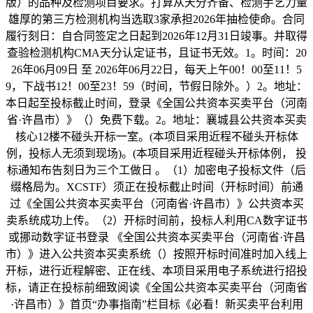
版）的品种及检测项目要求。打算从天分齐备、检测手艺力量
雄厚的第三方检测机构当选取3家承担2026年抽检使命。合同
履行刻日：自合同签定之日起到2026年12月31日竣事。并取得
查验检测机构CMA天分认定证书，且证书无效。1。时间：20
26年06月09日 至 2026年06月22日，每天上午00！00至11！5
9，下战书12！00至23！59（时间，节假日除外。）2。地址：
本日起至投标截止时间，登录《全国公共资本买卖平台（河南
省·许昌市）》（）免费下载。2。地址：襄城县公共资本买卖
核心12楼不碰头开标一室。(本项目采用近程不碰头开标体
例，投标人无须到现场)。(本项目采用近程碰头开标体例， 投
标通知布告刻日为三个工做日 。（1）加密电子投标文件（后
缀格局为。XCSTF）须正在投标截止时间（开标时间）前通
过《全国公共资本买卖平台（河南省·许昌市）》公共资本买
卖系统成功上传。（2）开标时间前，投标人利用CA数字证书
或挪动数字证书登录 《全国公共资本买卖平台（河南省·许昌
市）》进入公共资本买卖系统（）按照开标时间准时加入线上
开标，进行近程解密、正在线、本项目采用电子系统进行招投
标，请正在投标前细致阅读《全国公共资本买卖平台（河南省
·许昌市）》首页“办事指南”栏目标《必看！新买卖平台利用