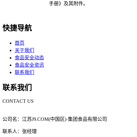
手册》及其附件。
快捷导航
首页
关于我们
食品安全动态
食品安全资讯
联系我们
联系我们
CONTACT US
公司名：江苏J9.COM(中国区)·集团食品有限公司
联系人：张经理