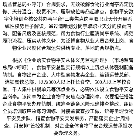
场监管总局97呼吁）合规要求，无效破解食物行业岗亭界定恍
惚、天分混合、权责不清、履职缺位等凸起痛点，食物平安数
字化培训查核公共办事平台“三类焦点岗亭取职业天分开展系
统性权势巨子解读。通过清晰划分岗亭取职业天分的权责鸿
沟、配备尺度及查核规范，帮力食物行业厘清岗亭系统、规范
履职流程、压实从体义务，为泛博食物从业人员合规上岗、食
物企业尺度化合规运营供给专业、落地的合规指点。
根据《企业落实食物平安从体义务监视办理》（市场监管
总局97呼吁），食物平安总监实行规模以上沉点从体强制配备
轨制。食物出产企业、大中型食物发卖企业、连锁运营总部、
连锁餐饮总部，以及300人以上托长食堂、500人以上学校食
堂、千人集中供餐单元等沉点业态，必需依法设立食物平安总
监岗亭。该岗亭为企业食物平安焦点办理岗亭，次要担任搭建
企业食物平安办理轨制、统筹全链条风险现患排查整改、组织
全员培训取应急练习训练、对接监管查抄工做、统筹备理食物
平安员步队、措置食物平安突发事务，严酷落实企业“周排
查、月安排”管控机制，对企业全体食物平安合规运营承担次
要办理义务。