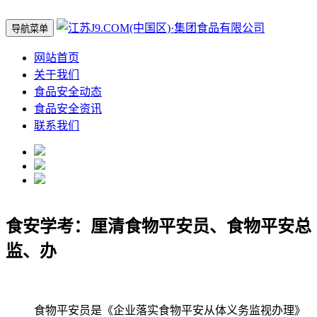
导航菜单
网站首页
关于我们
食品安全动态
食品安全资讯
联系我们
食安学考：厘清食物平安员、食物平安总
监、办
食物平安员是《企业落实食物平安从体义务监视办理》