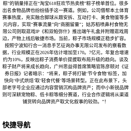
粽”的销量排正在“淘宝618狂欢节热卖榜”粽子榜单首位。很多
出名食物品牌也纷纷插手这一赛道。例如，公司借帮本土体育
赛事热度，充实融合脚球从题安拆、互动打卡、美食物鉴等多
元内容，实现“赛事流量”向“商圈留量”；姑苏稻喷鼻村食物无
限公司则取逛戏IP《和双帕弥什》推出端午礼盒并附赠逛戏周
边，产物上线后敏捷市场。当前，粽子市场规模正稳步扩容。
按照宁波知行合一消息手艺征询办事无限公司发布的察看数
据，行业规模正在2026年估计增加至170。7亿元，年复合增速
约为10%，反映出粽子消费单价提拔取布局升级的趋向。谈及
粽子财产将来成长趋向，广州思益得首席策略官陈彦颐对《证
券日报》记者暗示：“将来，粽子将打破‘节令食物’标签，加
快向‘中式烘焙’取‘轻食代餐’等场景转型。正在此布景下，头
部老字号企业应通过内容营销沉构品牌资产；而中小新锐品牌
则可深耕宠物粽、低卡粽等细分赛道，行业合作逻辑将从渠道
铺货转向品牌资产取文化叙事的较劲。”！
快捷导航