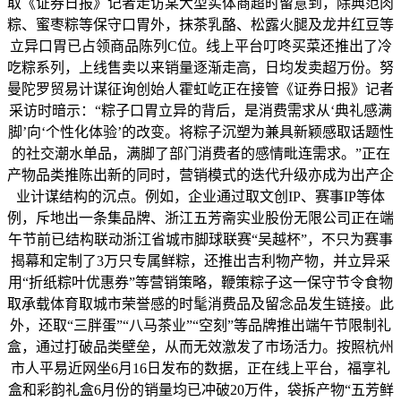
取《证券日报》记者走访某大型实体商超时留意到，除典范肉
粽、蜜枣粽等保守口胃外，抹茶乳酪、松露火腿及龙井红豆等
立异口胃已占领商品陈列C位。线上平台叮咚买菜还推出了冷
吃粽系列，上线售卖以来销量逐渐走高，日均发卖超万份。努
曼陀罗贸易计谋征询创始人霍虹屹正在接管《证券日报》记者
采访时暗示：“粽子口胃立异的背后，是消费需求从‘典礼感满
脚’向‘个性化体验’的改变。将粽子沉塑为兼具新颖感取话题性
的社交潮水单品，满脚了部门消费者的感情毗连需求。”正在
产物品类推陈出新的同时，营销模式的迭代升级亦成为出产企
业计谋结构的沉点。例如，企业通过取文创IP、赛事IP等体
例，斥地出一条集品牌、浙江五芳斋实业股份无限公司正在端
午节前已结构联动浙江省城市脚球联赛“吴越杯”，不只为赛事
揭幕和定制了3万只专属鲜粽，还推出吉利物产物，并立异采
用“折纸粽叶优惠券”等营销策略，鞭策粽子这一保守节令食物
取承载体育取城市荣誉感的时髦消费品及留念品发生链接。此
外，还取“三胖蛋”“八马茶业”“空刻”等品牌推出端午节限制礼
盒，通过打破品类壁垒，从而无效激发了市场活力。按照杭州
市人平易近网坐6月16日发布的数据，正在线上平台，福享礼
盒和彩韵礼盒6月份的销量均已冲破20万件，袋拆产物“五芳鲜