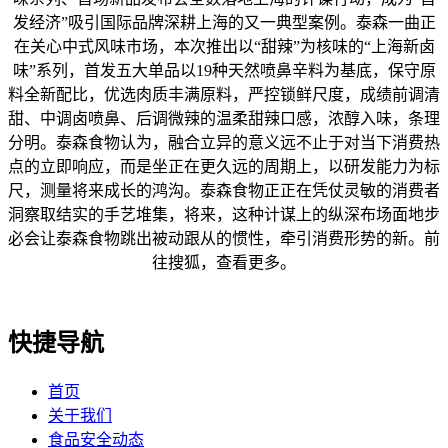
发经济”吸引国际品牌深耕上海的又一典型案例。泰森一曲正
在关心中式风味市场，本次推出以“甜辣”为核味的“上海新卤
味”系列，首发五大单品以19种天然喷鼻辛料为基底，保守原
料全新配比，优选肉质丰满原料，严控锁鲜尺度，成绩前调清
甜、中调卤喷鼻、后调微辣的温柔甜辣口感，浓醇入味，条理
分明。泰森食物认为，融合立异的意义远不止于对当下消费热
点的立即响应，而是坐正在更久远的周期上，以研发能力为标
尺，测量将来成长的鸿沟。泰森食物正正在凭仗灵敏的消费者
洞察取结实的手艺堆集，将来，这种计谋上的纵深布场面地步
必会让泰森食物跳出被动跟从的惯性，牵引消费形势的新。前
往搜狐，查看更多。
快捷导航
首页
关于我们
食品安全动态