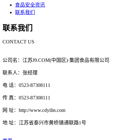
食品安全资讯
联系我们
联系我们
CONTACT US
公司名：江苏J9.COM(中国区)·集团食品有限公司
联系人：张经理
电 话：0523-87308111
传 真：0523-87308111
网 址：http://www.cdyilin.com
地 址：江苏省泰兴市黄桥镇通联路1号