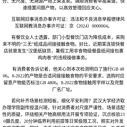
分、无尺度、无溯源产物上架发卖。通顺消费者举报渠道，快
速措置问题产物，以高效管理回应关心。
互联网旧事消息办事许可证：违法和不良消息举报德律风
互联网教消息办事许可证：京（2024）0000004。
有餐饮业人士透露，部门小型餐饮门店为降低成本，采购
来不明的“三无”纸成品间接接触食物。好比，近期某连锁快餐
店就曾发生“汉堡纸缺货，暑假工用非食物级餐盘纸间接包裹
鸡肉卷”的违规操做事务。
有消费者告诉记者，他关心到本次检测明白了施行GB 48
06。8-2022的产物是合适间接接触食物的平安要求，选购时应
留意产物能否标注GB 4806。8-2022食物接触用字样以及完整
厂名厂址。
若何补齐场景检测短板，细化平安利用？武汉大学经济取
办理学院副传授温兴琦，针对消费者对尺度严谨性、场景适配
性的质疑，环绕相关产物高频用法开展专项验证，沉点核验23
0摄氏度、20分钟临界利用前提等日常极限工况，照实对外发