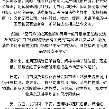
布实测数据。同时，连系试验结论完美产物限值尺度，补齐规
范缝隙；配套科普利用红线，明白高温时长、固定体例等平安
须知，从尺度完美、消费提醒两头消弭消费者疑虑。版权归高
原（）文化无限公司。任何转载、摘编、援用，须说明来历中
国网和署著做者名，不然将逃查相关法令义务。
然而，“空气炸锅纸高温加热有毒”“蒸笼纸存正在蒸发残
渣值超标”“白色咖啡滤纸含有荧光剂”等说法几次呈现，激发
消费者对于食物接触用纸成品平安性的担心。食物接触用纸成
品到底安不平安？
近年来，家用蒸锅等日渐普及，间接带动了硅油纸、蒸笼
纸、咖啡滤纸等食物接触用纸成品市场需求的增加。
日前，上海市消费者权益委员会对市道上25款支流烹调用
纸开展检测，成果显示：样品均未检出甲醛、荧光性物质、矿
物油迁徙及丙烯酰胺等无害物质，沉金属、微生物和非挥发性
物质总迁徙量均正在尺度限值内。
另一方面，发布同一平安。应清晰界定原色纸、烘焙纸、