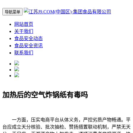
导航菜单
网站首页
关于我们
食品安全动态
食品安全资讯
联系我们
加热后的空气炸锅纸有毒吗
一方面，压实电商平台从体义务，严控劣质产物畅通。平
台应成立天分核验、批次抽检、赞扬措置联动机制，严禁无天