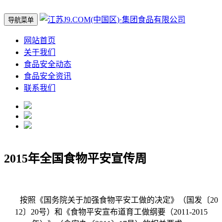
导航菜单
网站首页
关于我们
食品安全动态
食品安全资讯
联系我们
2015年全国食物平安宣传周
按照《国务院关于加强食物平安工做的决定》（国发〔20
12〕20号）和《食物平安宣布道育工做纲要（2011-2015