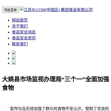
导航菜单
网站首页
关于我们
食品安全动态
食品安全资讯
联系我们
大姚县市场监视办理局“三个一”全面加强
食物
宣传勾当无效加强了群众的食物平安认识，营制了优良的