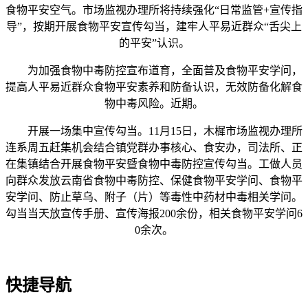
食物平安空气。市场监视办理所将持续强化“日常监管+宣传指
导”，按期开展食物平安宣传勾当，建牢人平易近群众“舌尖上
的平安”认识。
为加强食物中毒防控宣布道育，全面普及食物平安学问，
提高人平易近群众食物平安素养和防备认识，无效防备化解食
物中毒风险。近期。
开展一场集中宣传勾当。11月15日，木樨市场监视办理所
连系周五赶集机会结合镇党群办事核心、食安办，司法所、正
在集镇结合开展食物平安暨食物中毒防控宣传勾当。工做人员
向群众发放云南省食物中毒防控、保健食物平安学问、食物平
安学问、防止草乌、附子（片）等毒性中药材中毒相关学问。
勾当当天放宣传手册、宣传海报200余份，相关食物平安学问6
0余次。
快捷导航