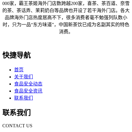
000家，霸王茶姬海外门店数跨越200家，喜茶、茶百道、奈雪
的茶、茶话弄、茉莉奶白等品牌也开设了若干海外门店。各大
品牌海外门店热度居高不下，很多消费者毫不勉强列队数小
时，只为一品“东方味道”，中国新茶饮已成为名副其实的特色
消费。
快捷导航
首页
关于我们
食品安全动态
食品安全资讯
联系我们
联系我们
CONTACT US